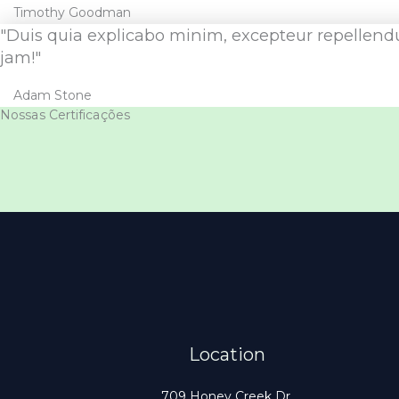
Timothy Goodman
"Duis quia explicabo minim, excepteur repellendu
jam!"
Adam Stone
Nossas Certificações
Location
709 Honey Creek Dr.