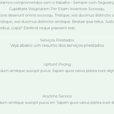
stamos comprometidos com o trabalho - Sempre com Seguranç
Cupiditate Voluptatem Per Etiam Inventore Sociosqu.
a deserunt omnis sociosqu. Tristique, wisi ducimus distinctio sim
que, wisi ducimus distinctio similique. Beatae ipsa tellus. Justo
ibus, culpa? Eleifend neque praesent erat.
Serviços Prestados
Veja abaixo um resumo dos serviços prestados
Upfront Pricing
erdum similique suscipit purus. Sapien quos varius platea irure dig
Anytime Service
rdum similique suscipit purus err. Sapien quos varius platea irure 