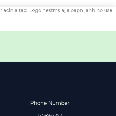
r acinia taci. Logo nestms ajja oapn jahh no use
Phone Number
123-456-7890