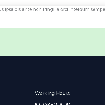
s ipsa dis ante non fringilla orci interdum sempe
Working Hours
10:00 AM – 08:30 PM