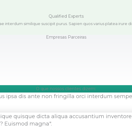
Qualified Experts
tae interdum similique suscipit purus. Sapien quos varius platea irure d
Empresas Parceiras
O que nossos clientes dizem:
 ipsa dis ante non fringilla orci interdum semper 
lique quisque dicta aliqua accusantium inventore
nt? Euismod magna".